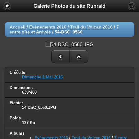
Galerie Photos du site Runraid
Accueil
/
Evénements 2016
/
Trail du Volcan 2016
/
7
entre gîte et Arrivée
/
54-DSC_0560
Créée le
Dimanche 1 Mai 2016
Dimensions
639*480
Fichier
54-DSC_0560.JPG
Poids
137 Ko
Albums
Evénements 2016
/
Trail du Volcan 2016
/
7 entre