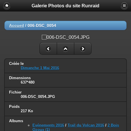
Galerie Photos du site Runraid
Accueil
/
006-DSC_0054
Créée le
Dimanche 1 Mai 2016
Dimensions
637*480
Fichier
006-DSC_0054.JPG
Poids
217 Ko
Albums
Evénements 2016
/
Trail du Volcan 2016
/
2 Bois
Ozoux (1)