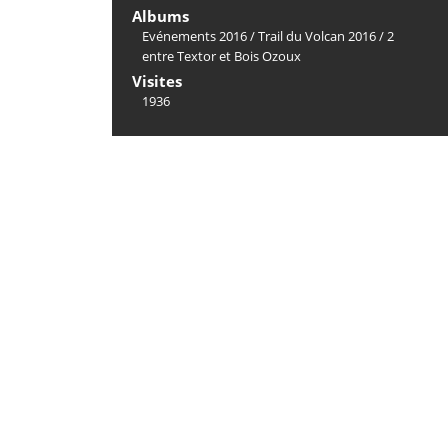
Albums
Evénements 2016
/
Trail du Volcan 2016
/
2
entre Textor et Bois Ozoux
Visites
1936