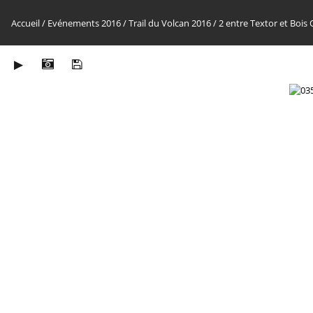
Accueil
/
Evénements 2016
/
Trail du Volcan 2016
/
2 entre Textor et Bois