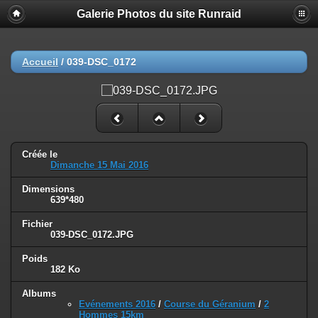
Galerie Photos du site Runraid
Accueil
/
039-DSC_0172
Créée le
Dimanche 15 Mai 2016
Dimensions
639*480
Fichier
039-DSC_0172.JPG
Poids
182 Ko
Albums
Evénements 2016
/
Course du Géranium
/
2
Hommes 15km