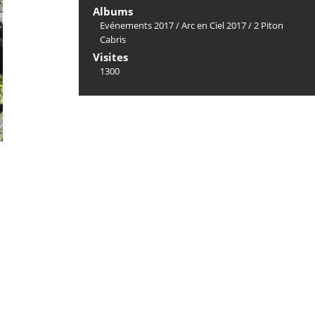
Albums
Evénements 2017
/
Arc en Ciel 2017
/
2 Piton
Cabris
Visites
1300