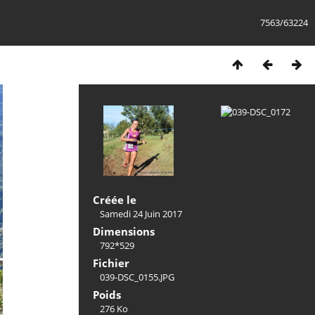
7563/63224
Créée le
Samedi 24 Juin 2017
Dimensions
792*529
Fichier
039-DSC_0155.JPG
Poids
276 Ko