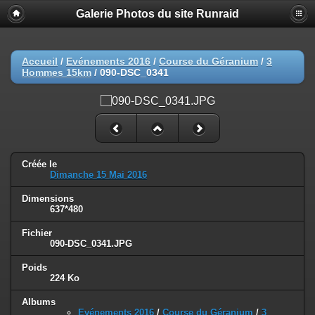
Galerie Photos du site Runraid
Accueil
/
Evénements 2016
/
Course du Géranium
/
3
Hommes 15km
/
090-DSC_0341
Créée le
Dimanche 15 Mai 2016
Dimensions
637*480
Fichier
090-DSC_0341.JPG
Poids
224 Ko
Albums
Evénements 2016
/
Course du Géranium
/
3