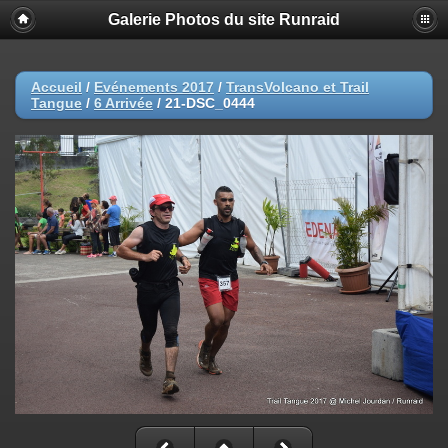
Galerie Photos du site Runraid
Accueil
/
Evénements 2017
/
TransVolcano et Trail
Tangue
/
6 Arrivée
/
21-DSC_0444