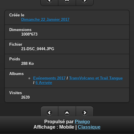
Créée le
Dimanche 22 Janvier 2017
Dimensions
1008*673
Fichier
21-DSC_0444.JPG
Poids
288 Ko
Albums
Evénements 2017
/
TransVolcano et Trail Tangue
/
6 Arrivée
Visites
2639
Propulsé par
Piwigo
Affichage :
Mobile
|
Classique