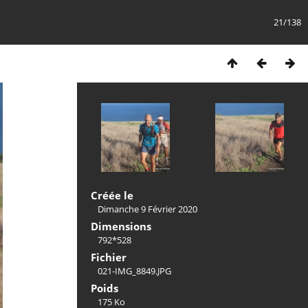
21/138
Créée le
Dimanche 9 Février 2020
Dimensions
792*528
Fichier
021-IMG_8849.JPG
Poids
175 Ko