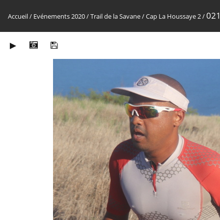
021
Accueil
/
Evénements 2020
/
Trail de la Savane
/
Cap La Houssaye 2
/