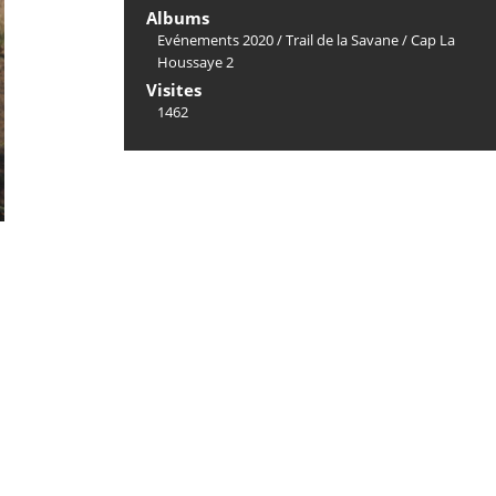
Albums
Evénements 2020
/
Trail de la Savane
/
Cap La
Houssaye 2
Visites
1462