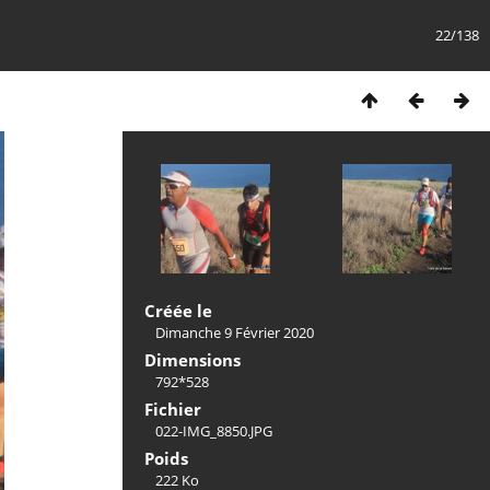
22/138
Créée le
Dimanche 9 Février 2020
Dimensions
792*528
Fichier
022-IMG_8850.JPG
Poids
222 Ko