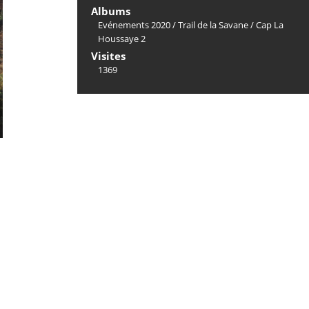
Albums
Evénements 2020
/
Trail de la Savane
/
Cap La
Houssaye 2
Visites
1369