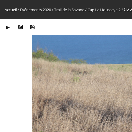
022
Accueil
/
Evénements 2020
/
Trail de la Savane
/
Cap La Houssaye 2
/