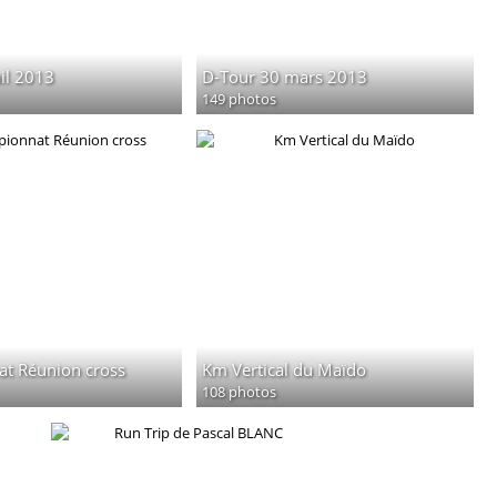
ail 2013
D-Tour 30 mars 2013
149 photos
t Réunion cross
Km Vertical du Maïdo
108 photos