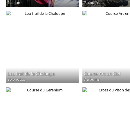
2 albums
7 albums
Leu trail de la Chaloupe
Course Arc en Ciel
80 photos
7 albums