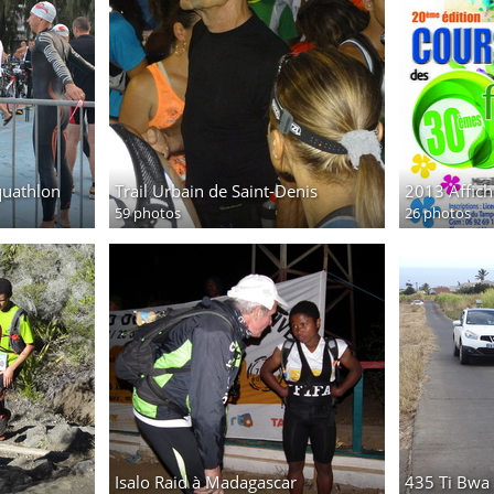
quathlon
Trail Urbain de Saint-Denis
2013 Affich
59 photos
26 photos
Isalo Raid à Madagascar
435 Ti Bwa