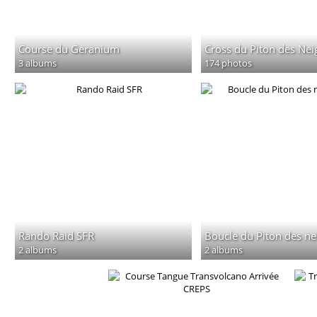
Course du Geranium
Cross du Piton des Nei
3 albums
174 photos
Rando Raid SFR
Boucle du Piton des n
2 albums
2 albums