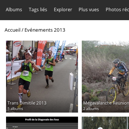
Albums
Tags liés
Explorer
Plus vues
Photos ré
Accueil
/
Evénements 2013
Trans Dimitile 2013
Mégavalanche Réunio
5 albums
2 albums