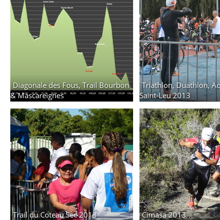
Diagonale des Fous, Trail Bourbon
Triathlon, Duathlon, A
& Mascareignes
Saint-Leu 2013
9 photos,
10 albums
4 albums
Trail du Coteau Sec 2013
Cimasa 2013