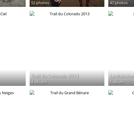
52 photos
47 photos
Trail du Colorado 2013
La Makoise
4 albums
1 album