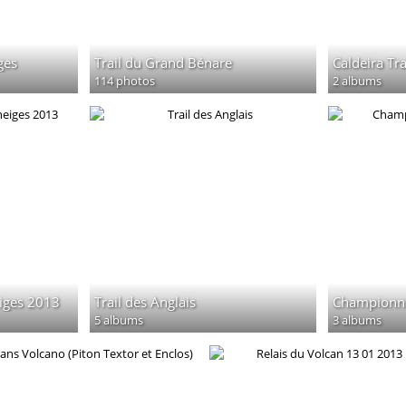
ges
Trail du Grand Bénare
Caldeira Tr
114 photos
2 albums
eiges 2013
Trail des Anglais
Championna
5 albums
3 albums