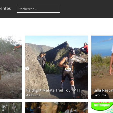
centes
n
Raidlight Mafate Trail Tour MTT
Kalla Nesca
4 albums
5 albums