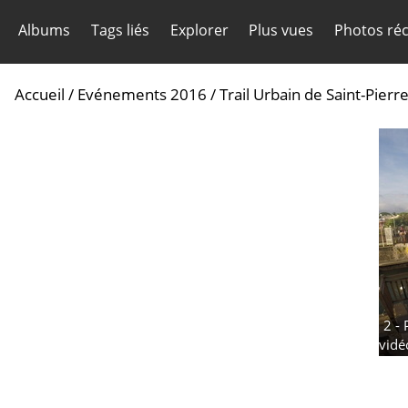
Albums
Tags liés
Explorer
Plus vues
Photos ré
Accueil
/
Evénements 2016
/
Trail Urbain de Saint-Pierr
2 - 
vidé
113 