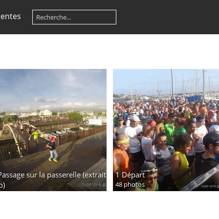
centes
e
Passage sur la passerelle (extrait
1 Départ
o)
48 photos
photos