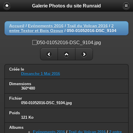
Galerie Photos du site Runraid
Accueil
/
Evénements 2016
/
Trail du Volcan 2016
/
2
entre Textor et Bois Ozoux
/
050-01052016-DSC_9104
Créée le
Dimanche 1 Mai 2016
Dimensions
360*480
Fichier
050-01052016-DSC_9104.jpg
Poids
121 Ko
Albums
Evénements 2016
/
Trail du Volcan 2016
/
2 entre