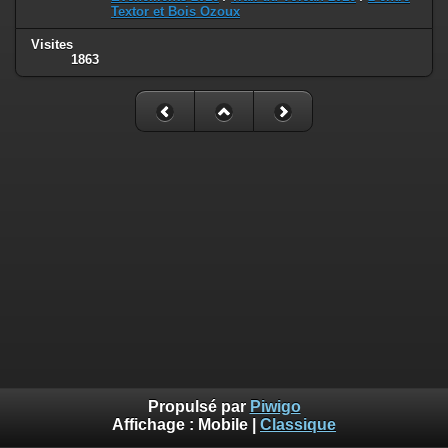
Textor et Bois Ozoux
Visites
1863
Propulsé par
Piwigo
Affichage :
Mobile
|
Classique