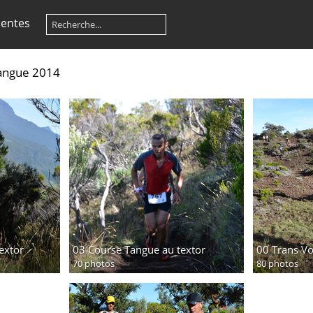
centes
Tangue 2014
extor
03 Course Tangue au textor
00 Trans V
70 photos
80 photos