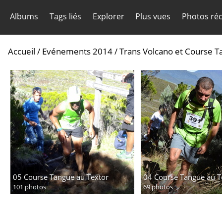
Albums
Tags liés
Explorer
Plus vues
Photos ré
Accueil
/
Evénements 2014
/
Trans Volcano et Course 
05 Course Tangue au Textor
04 Course Tangue au T
101 photos
69 photos