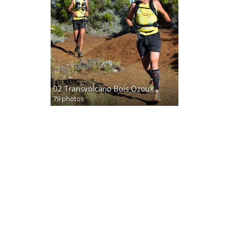
02 Transvolcano Bois Ozoux
79 photos